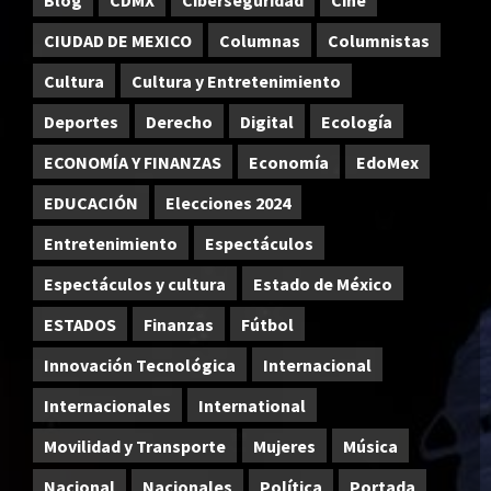
CIUDAD DE MEXICO
Columnas
Columnistas
Cultura
Cultura y Entretenimiento
Deportes
Derecho
Digital
Ecología
ECONOMÍA Y FINANZAS
Economía
EdoMex
EDUCACIÓN
Elecciones 2024
Entretenimiento
Espectáculos
Espectáculos y cultura
Estado de México
ESTADOS
Finanzas
Fútbol
Innovación Tecnológica
Internacional
Internacionales
International
Movilidad y Transporte
Mujeres
Música
Nacional
Nacionales
Política
Portada