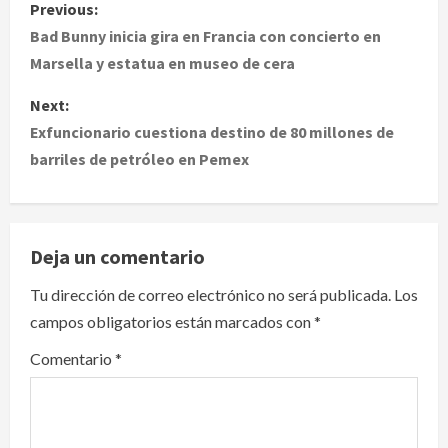
P
Previous:
o
Bad Bunny inicia gira en Francia con concierto en
Marsella y estatua en museo de cera
s
Next:
t
Exfuncionario cuestiona destino de 80 millones de
barriles de petróleo en Pemex
n
a
v
Deja un comentario
i
Tu dirección de correo electrónico no será publicada.
Los
campos obligatorios están marcados con
*
g
Comentario
*
a
t