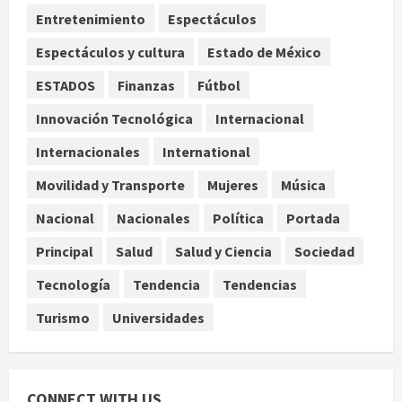
3
Entretenimiento
Espectáculos
Espectáculos y cultura
Estado de México
Estados Unidos reanuda
parcialmente los envíos de
ESTADOS
Finanzas
Fútbol
aguacate desde México
Innovación Tecnológica
Internacional
agosto 8, 2026
4
Internacionales
International
Denuncian robo de 5 mil dólares y un
Movilidad y Transporte
Mujeres
Música
Rolex al equipo de Junior H en el
AICM
Nacional
Nacionales
Política
Portada
agosto 8, 2026
5
Principal
Salud
Salud y Ciencia
Sociedad
Tecnología
Tendencia
Tendencias
Turismo
Universidades
CONNECT WITH US