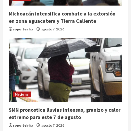
Michoacán intensifica combate a la extorsión
en zona aguacatera y Tierra Caliente
soporteinfix
agosto 7, 2026
México y Perú restablecen
relaciones diplomáticas tras cuatro
Nacional
años de enfrentamientos
agosto 8, 2026
2
SMN pronostica lluvias intensas, granizo y calor
extremo para este 7 de agosto
Declaran accidental la muerte de
soporteinfix
agosto 7, 2026
Brandon Clarke por consumo de