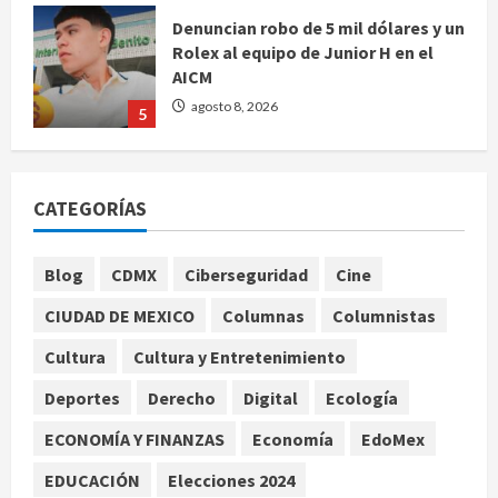
Rolex al equipo de Junior H en el
AICM
agosto 8, 2026
5
EE. UU. reconoce apoyo de
Sheinbaum contra el narco pero
advierte que persisten desafíos
CATEGORÍAS
agosto 8, 2026
1
Blog
CDMX
Ciberseguridad
Cine
México y Perú restablecen
relaciones diplomáticas tras cuatro
CIUDAD DE MEXICO
Columnas
Columnistas
años de enfrentamientos
agosto 8, 2026
Cultura
Cultura y Entretenimiento
2
Deportes
Derecho
Digital
Ecología
Declaran accidental la muerte de
ECONOMÍA Y FINANZAS
Economía
EdoMex
Brandon Clarke por consumo de
heroína y cocaína
EDUCACIÓN
Elecciones 2024
agosto 8, 2026