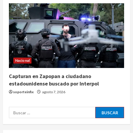
heroína y cocaína
agosto 8, 2026
3
Estados Unidos reanuda
parcialmente los envíos de
aguacate desde México
agosto 8, 2026
4
Nacional
Denuncian robo de 5 mil dólares y un
Rolex al equipo de Junior H en el
Capturan en Zapopan a ciudadano
AICM
estadounidense buscado por Interpol
agosto 8, 2026
5
soporteinfix
agosto 7, 2026
EE. UU. reconoce apoyo de
Buscar:
Sheinbaum contra el narco pero
advierte que persisten desafíos
agosto 8, 2026
1