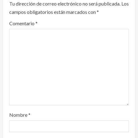
Tu dirección de correo electrónico no será publicada.
Los
g
campos obligatorios están marcados con
*
a
Comentario
*
t
i
o
n
Nombre
*