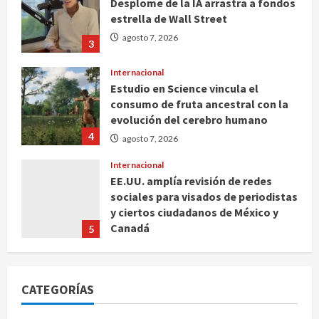
Desplome de la IA arrastra a fondos
estrella de Wall Street
agosto 7, 2026
3
Internacional
Estudio en Science vincula el
consumo de fruta ancestral con la
evolución del cerebro humano
4
agosto 7, 2026
Internacional
EE.UU. amplía revisión de redes
sociales para visados de periodistas
y ciertos ciudadanos de México y
Canadá
5
agosto 7, 2026
Nacional
Fallece Carlos Garfias Merlos,
CATEGORÍAS
arzobispo emérito de Morelia
agosto 7, 2026