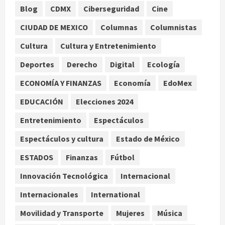
1
Blog
CDMX
Ciberseguridad
Cine
Nacional
CIUDAD DE MEXICO
Columnas
Columnistas
Lotería Nacional emite billete por
centenario de la Asociación de
Cultura
Cultura y Entretenimiento
Scouts en México
Deportes
Derecho
Digital
Ecología
2
agosto 7, 2026
ECONOMÍA Y FINANZAS
Economía
EdoMex
Internacional
Portada
EDUCACIÓN
Elecciones 2024
Desplome de la IA arrastra a fondos
estrella de Wall Street
Entretenimiento
Espectáculos
agosto 7, 2026
3
Espectáculos y cultura
Estado de México
Internacional
ESTADOS
Finanzas
Fútbol
Estudio en Science vincula el
consumo de fruta ancestral con la
Innovación Tecnológica
Internacional
evolución del cerebro humano
Internacionales
International
4
agosto 7, 2026
Movilidad y Transporte
Mujeres
Música
Internacional