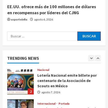
EE.UU. ofrece más de 100 millones de dólares
Internacional
en recompensas por líderes del CJNG
EE.UU. amplía revisión de redes
sociales para visados de periodistas
soporteinfix
agosto 6, 2026
y ciertos ciudadanos de México y
Canadá
5
Buscar:
agosto 7, 2026
Nacional
Fallece Carlos Garfias Merlos,
arzobispo emérito de Morelia
TRENDING NEWS
agosto 7, 2026
1
Nacional
Lotería Nacional emite billete por
centenario de la Asociación de
Scouts en México
2
agosto 7, 2026
Internacional
Portada