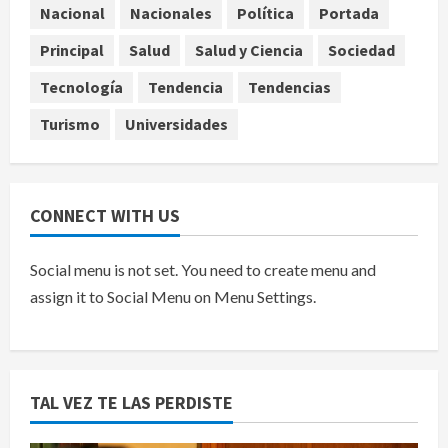
EE.UU. amplía revisión de redes
Nacional
Nacionales
Política
Portada
sociales para visados de periodistas
Principal
Salud
Salud y Ciencia
Sociedad
y ciertos ciudadanos de México y
Canadá
5
Tecnología
Tendencia
Tendencias
agosto 7, 2026
Turismo
Universidades
CONNECT WITH US
Social menu is not set. You need to create menu and
assign it to Social Menu on Menu Settings.
TAL VEZ TE LAS PERDISTE