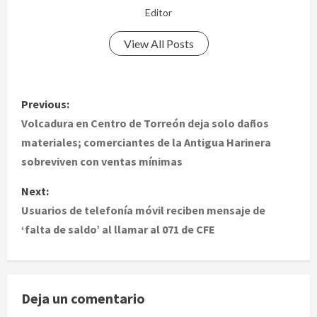
Editor
View All Posts
P
Previous:
o
Volcadura en Centro de Torreón deja solo daños
materiales; comerciantes de la Antigua Harinera
s
sobreviven con ventas mínimas
t
Next:
Usuarios de telefonía móvil reciben mensaje de
n
‘falta de saldo’ al llamar al 071 de CFE
a
v
Deja un comentario
i