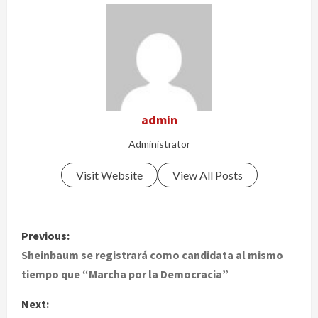
admin
Administrator
Visit Website
View All Posts
P
Previous:
o
Sheinbaum se registrará como candidata al mismo
tiempo que “Marcha por la Democracia”
s
Next: