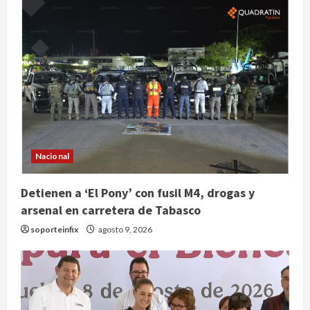
Nacional
Nacional
Detienen a ‘El Pony’ con fusil M4,
drogas y arsenal en carretera de
Detienen a ‘El Pony’ con fusil M4, drogas y
Tabasco
arsenal en carretera de Tabasco
2
agosto 9, 2026
soporteinfix
agosto 9, 2026
Melanie Martinez se presenta en el
Palacio de los Deportes con su tour
‘Hades: The Sacrifice’
agosto 9, 2026
3