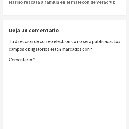
t
Marino rescata a familia en el malecón de Veracruz
n
a
Deja un comentario
v
Tu dirección de correo electrónico no será publicada.
Los
i
campos obligatorios están marcados con
*
g
Comentario
*
a
t
i
o
n