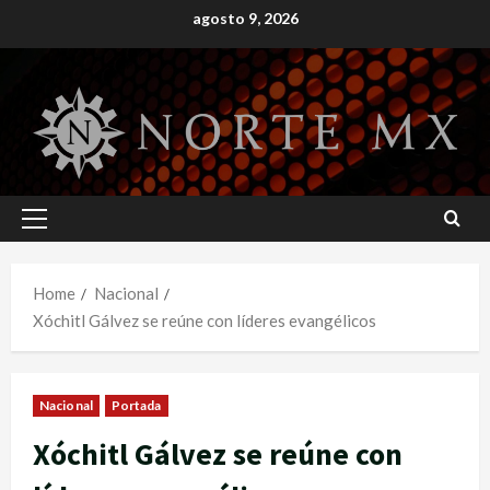
Skip
agosto 9, 2026
to
content
Primary
Menu
Home
Nacional
Xóchitl Gálvez se reúne con líderes evangélicos
Nacional
Portada
Xóchitl Gálvez se reúne con