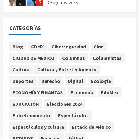
5
agosto 9, 2026
Deportes
Internacional
Portada
Fallece Jorge Messi, padre de
CATEGORÍAS
Lionel, a los 68 años en Rosario
agosto 9, 2026
1
Blog
CDMX
Ciberseguridad
Cine
Nacional
CIUDAD DE MEXICO
Columnas
Columnistas
Detienen a ‘El Pony’ con fusil M4,
drogas y arsenal en carretera de
Cultura
Cultura y Entretenimiento
Tabasco
Deportes
Derecho
Digital
Ecología
2
agosto 9, 2026
ECONOMÍA Y FINANZAS
Economía
EdoMex
Melanie Martinez se presenta en el
EDUCACIÓN
Elecciones 2024
Palacio de los Deportes con su tour
‘Hades: The Sacrifice’
Entretenimiento
Espectáculos
agosto 9, 2026
3
Espectáculos y cultura
Estado de México
Nacional
ESTADOS
Finanzas
Fútbol