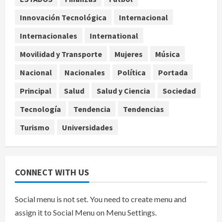
Sheinbaum defiende reestructura
de créditos del Infonavit y niega
Innovación Tecnológica
Internacional
riesgo financiero
Internacionales
International
4
agosto 9, 2026
Movilidad y Transporte
Mujeres
Música
Internacional
Colombia respalda soberanía de
Nacional
Nacionales
Política
Portada
Marruecos sobre el Sáhara y busca
Principal
Salud
Salud y Ciencia
Sociedad
TLC
5
agosto 9, 2026
Tecnología
Tendencia
Tendencias
Turismo
Universidades
CONNECT WITH US
Social menu is not set. You need to create menu and
assign it to Social Menu on Menu Settings.