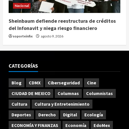
Nacional
Sheinbaum defiende reestructura de créditos
del Infonavit y niega riesgo financiero
soporteinfix
agosto 9, 2026
CATEGORÍAS
Blog
CDMX
Ciberseguridad
Cine
CIUDAD DE MEXICO
Columnas
Columnistas
Cultura
Cultura y Entretenimiento
Deportes
Derecho
Digital
Ecología
ECONOMÍA Y FINANZAS
Economía
EdoMex