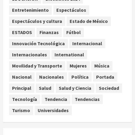
Nacional
Salud
Entretenimiento
Espectáculos
Sectores obrero y empresarial
Espectáculos y cultura
Estado de México
piden al IMSS nuevo hospital en
Guanajuato
ESTADOS
Finanzas
Fútbol
4
agosto 6, 2026
Innovación Tecnológica
Internacional
Nacional
Internacionales
International
Falla en sistema Booster de El
Carrizo deja sin agua a 147 colonias
Movilidad y Transporte
Mujeres
Música
de Tijuana
5
Nacional
Nacionales
Política
Portada
agosto 6, 2026
Principal
Salud
Salud y Ciencia
Sociedad
Tecnología
Tendencia
Tendencias
Turismo
Universidades