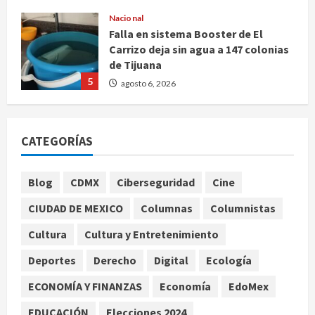
Carrizo deja sin agua a 147 colonias
de Tijuana
5
agosto 6, 2026
Nacional
Detienen a persona por intentar
cobrar cheque falso de 420,000
pesos en CDMX
1
agosto 6, 2026
CATEGORÍAS
Internacional
Perez Hilton es hospitalizado tras
Blog
CDMX
Ciberseguridad
Cine
autolesionarse en vivo por TikTok
en Miami
CIUDAD DE MEXICO
Columnas
Columnistas
2
agosto 6, 2026
Cultura
Cultura y Entretenimiento
Deportes
Nacional
Deportes
Derecho
Digital
Ecología
Aficionado encara a Mikel Arriola en
vuelo y exige regreso del ascenso
ECONOMÍA Y FINANZAS
Economía
EdoMex
agosto 6, 2026
3
EDUCACIÓN
Elecciones 2024