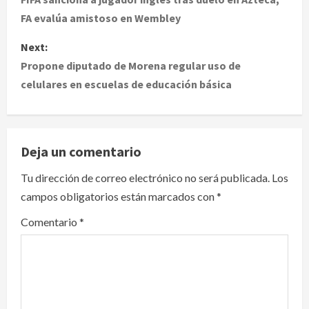
o
FA evalúa amistoso en Wembley
s
Next:
t
Propone diputado de Morena regular uso de
celulares en escuelas de educación básica
n
a
v
Deja un comentario
i
Tu dirección de correo electrónico no será publicada.
Los
campos obligatorios están marcados con
*
g
Comentario
*
a
t
i