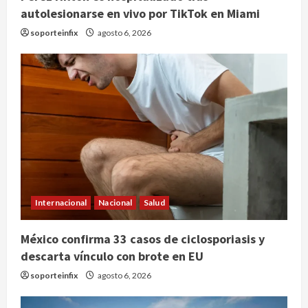
autolesionarse en vivo por TikTok en Miami
soporteinfix
agosto 6, 2026
Internacional
Perez Hilton es hospitalizado tras
Internacional
Nacional
Salud
autolesionarse en vivo por TikTok
en Miami
México confirma 33 casos de ciclosporiasis y
2
agosto 6, 2026
descarta vínculo con brote en EU
soporteinfix
agosto 6, 2026
Deportes
Nacional
Aficionado encara a Mikel Arriola en
vuelo y exige regreso del ascenso