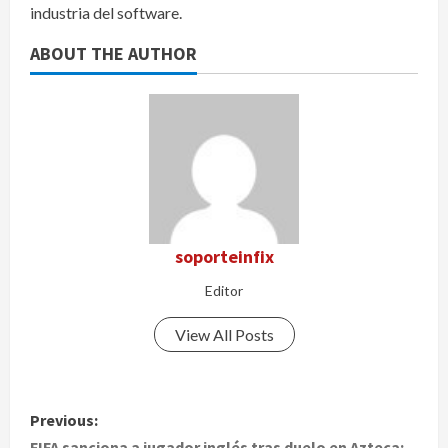
industria del software.
ABOUT THE AUTHOR
soporteinfix
Editor
View All Posts
P
Previous:
FIFA sanciona a jugador inglés tras duelo en Azteca;