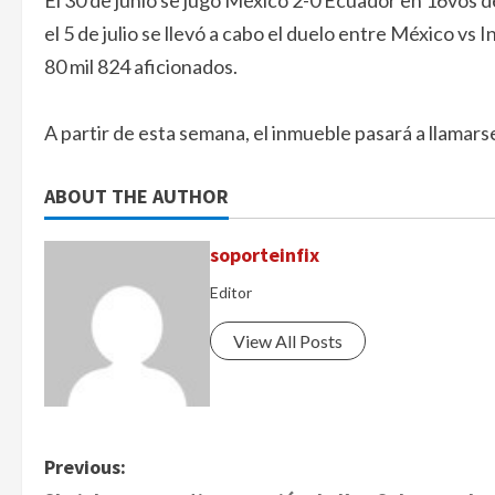
El 30 de junio se jugó México 2-0 Ecuador en 16vos de
el 5 de julio se llevó a cabo el duelo entre México vs 
80 mil 824 aficionados.
A partir de esta semana, el inmueble pasará a llamar
ABOUT THE AUTHOR
soporteinfix
Editor
View All Posts
P
Previous: