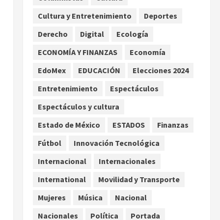
promesas de cambio
Cultura y Entretenimiento
Deportes
2
agosto 7, 2026
Derecho
Digital
Ecología
Hijos de presidentes bajo
escrutinio institucional en
ECONOMÍA Y FINANZAS
Economía
Brasil, Guinea Ecuatorial,
EdoMex
EDUCACIÓN
Elecciones 2024
Angola y EE.UU.
3
agosto 7, 2026
Entretenimiento
Espectáculos
Investiga Cofepris posible
Espectáculos y cultura
vínculo de chiles jalapeños
Estado de México
ESTADOS
Finanzas
mexicanos con brote de
salmonelosis en EU
Fútbol
Innovación Tecnológica
4
agosto 7, 2026
Internacional
Internacionales
Ángela Buitrago señala
e
International
Movilidad y Transporte
videos ocultados en el caso
Ayotzinapa
Mujeres
Música
Nacional
agosto 7, 2026
5
Nacionales
Política
Portada