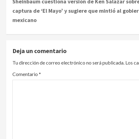
Sheinbaum cuestiona versión de Ken Salazar sobr
o
captura de ‘El Mayo’ y sugiere que mintió al gobie
s
mexicano
t
n
Deja un comentario
a
Tu dirección de correo electrónico no será publicada.
Los c
v
Comentario
*
i
g
a
t
i