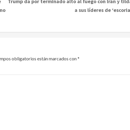
e
Trump da por terminado alto al fuego con Irán y tild
rno
a sus líderes de ‘escoria
ampos obligatorios están marcados con
*