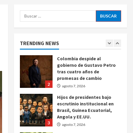
agosto 7, 2026
5
Buscar:
Charlotte FC vs Atlas: Fecha,
horario y canal para ver el
partido de la Leagues Cup
2026
TRENDING NEWS
1
agosto 7, 2026
Colombia despide al
gobierno de Gustavo Petro
tras cuatro años de
promesas de cambio
2
agosto 7, 2026
Hijos de presidentes bajo
escrutinio institucional en
Brasil, Guinea Ecuatorial,
Angola y EE.UU.
3
agosto 7, 2026