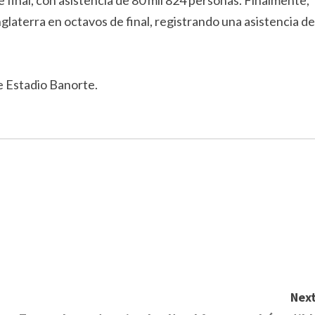
 final, con asistencia de 80 mil 824 personas. Finalmente,
Inglaterra en octavos de final, registrando una asistencia de
se Estadio Banorte.
Next