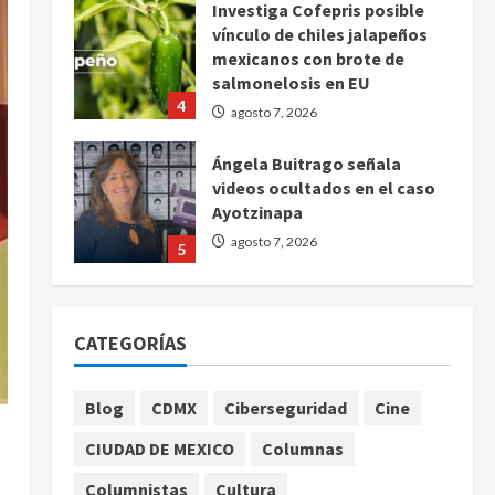
Investiga Cofepris posible
vínculo de chiles jalapeños
mexicanos con brote de
salmonelosis en EU
4
agosto 7, 2026
Ángela Buitrago señala
videos ocultados en el caso
Ayotzinapa
agosto 7, 2026
5
Charlotte FC vs Atlas: Fecha,
horario y canal para ver el
CATEGORÍAS
partido de la Leagues Cup
2026
1
agosto 7, 2026
Blog
CDMX
Ciberseguridad
Cine
Colombia despide al
CIUDAD DE MEXICO
Columnas
gobierno de Gustavo Petro
tras cuatro años de
Columnistas
Cultura