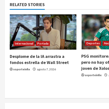
RELATED STORIES
Deportes
Nac
Internacional
Portada
PSG monitorea
Desplome de la IA arrastra a
pero no hay of
fondos estrella de Wall Street
joven de Xolo
soporteinfix
agosto 7, 2026
soporteinfix