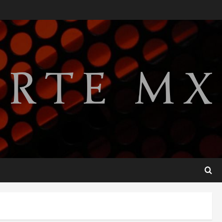
gobierno de Gustavo Petro
tras cuatro años de
promesas de cambio
2
agosto 7, 2026
Hijos de presidentes bajo
escrutinio institucional en
Brasil, Guinea Ecuatorial,
Angola y EE.UU.
3
agosto 7, 2026
Investiga Cofepris posible
vínculo de chiles jalapeños
mexicanos con brote de
salmonelosis en EU
4
agosto 7, 2026
Ángela Buitrago señala
videos ocultados en el caso
Ayotzinapa