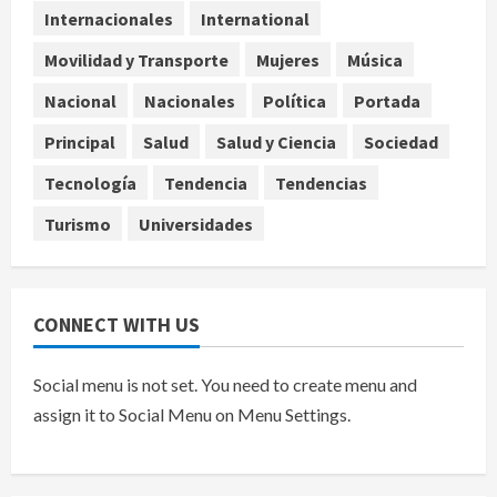
Internacionales
International
De la Espriella pronuncia su primer
discurso como presidente de
Movilidad y Transporte
Mujeres
Música
Colombia con diez claves de
gobierno
Nacional
Nacionales
Política
Portada
5
agosto 8, 2026
Principal
Salud
Salud y Ciencia
Sociedad
Tecnología
Tendencia
Tendencias
Turismo
Universidades
CONNECT WITH US
Social menu is not set. You need to create menu and
assign it to Social Menu on Menu Settings.