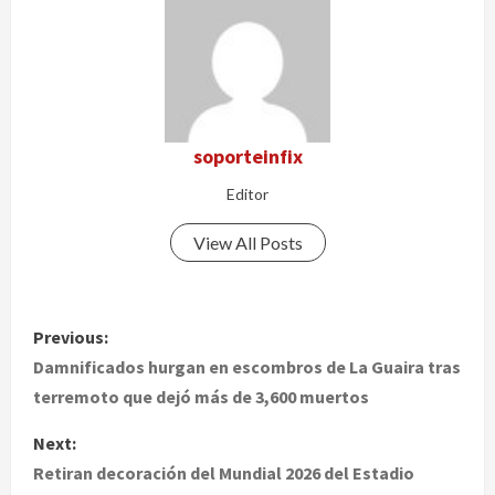
soporteinfix
Editor
View All Posts
P
Previous:
o
Damnificados hurgan en escombros de La Guaira tras
terremoto que dejó más de 3,600 muertos
s
Next:
t
Retiran decoración del Mundial 2026 del Estadio