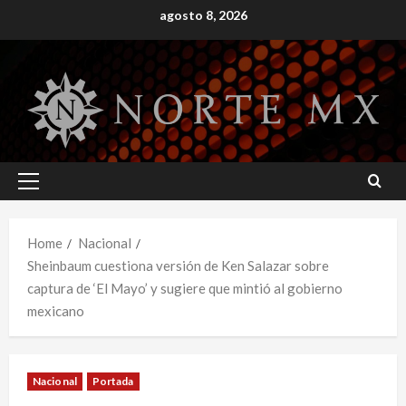
Skip
agosto 8, 2026
to
content
Primary
Menu
Home
Nacional
Sheinbaum cuestiona versión de Ken Salazar sobre
captura de ‘El Mayo’ y sugiere que mintió al gobierno
mexicano
Nacional
Portada