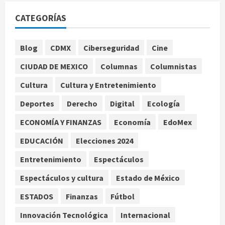
agosto 8, 2026
1
CATEGORÍAS
México Sub-20 derrota a Canadá y
Blog
CDMX
Ciberseguridad
Cine
avanza a la final del Premundial
Concacaf
CIUDAD DE MEXICO
Columnas
Columnistas
agosto 8, 2026
2
Cultura
Cultura y Entretenimiento
Deportes
Derecho
Digital
Ecología
Defunciones en México bajan en
2025 a niveles previos a la
ECONOMÍA Y FINANZAS
Economía
EdoMex
pandemia, señala Inegi
EDUCACIÓN
Elecciones 2024
agosto 8, 2026
3
Entretenimiento
Espectáculos
Pronostican victoria 3-1 de América
Espectáculos y cultura
Estado de México
Femenil sobre Cruz Azul en la
Jornada 2
ESTADOS
Finanzas
Fútbol
agosto 8, 2026
4
Innovación Tecnológica
Internacional