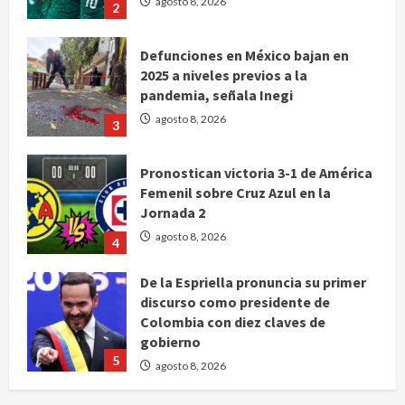
Defunciones en México bajan en
2025 a niveles previos a la
pandemia, señala Inegi
agosto 8, 2026
3
Pronostican victoria 3-1 de América
Femenil sobre Cruz Azul en la
Jornada 2
agosto 8, 2026
4
De la Espriella pronuncia su primer
discurso como presidente de
Colombia con diez claves de
gobierno
5
agosto 8, 2026
Muere a los 26 años Sydney Towle,
influencer que documentó su lucha
contra el cáncer