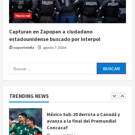
agosto 8, 2026
4
Nacional
De la Espriella pronuncia su primer
discurso como presidente de
Capturan en Zapopan a ciudadano
Colombia con diez claves de
gobierno
estadounidense buscado por Interpol
5
agosto 8, 2026
soporteinfix
agosto 7, 2026
Muere a los 26 años Sydney Towle,
Buscar:
influencer que documentó su lucha
contra el cáncer
agosto 8, 2026
1
TRENDING NEWS
México Sub-20 derrota a Canadá y
avanza a la final del Premundial
Concacaf
agosto 8, 2026
2