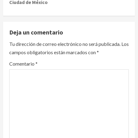
Ciudad de México
n
a
v
Deja un comentario
i
Tu dirección de correo electrónico no será publicada.
Los
campos obligatorios están marcados con
*
g
Comentario
*
a
t
i
o
n